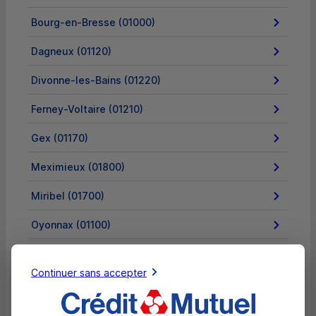
Bourg-en-Bresse (01000)
Dagneux (01120)
Divonne-les-Bains (01220)
Ferney-Voltaire (01210)
Gex (01170)
Meximieux (01800)
Miribel (01700)
Oyonnax (01100)
Trévoux (01600)
Continuer sans accepter
Valserhône (01200)
Villars-les-Dombes (01330)