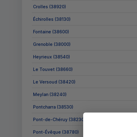
Crolles (38920)
Échirolles (38130)
Fontaine (38600)
Grenoble (38000)
Heyrieux (38540)
Le Touvet (38660)
Le Versoud (38420)
Meylan (38240)
Pontcharra (38530)
Pont-de-Chéruy (38230)
Pont-Évêque (38780)