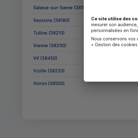
Salaise-sur-Sanne (38150)
Ce site utilise des co
Seyssins (38180)
mesurer son audience, 
personnalisées en fonc
Tullins (38210)
Nous conservons vos ch
« Gestion des cookies
Vienne (38200)
Vif (38450)
Vizille (38220)
Voiron (38500)