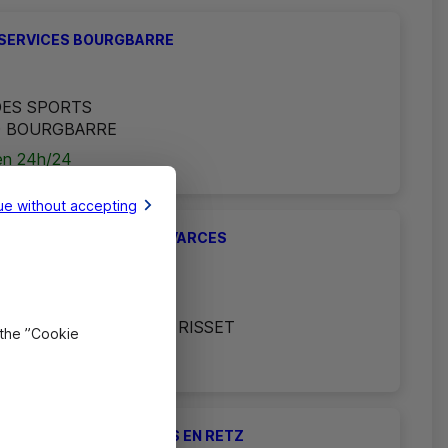
SERVICES BOURGBARRE
DES SPORTS
0 BOURGBARRE
n 24h/24
ue without accepting
SERVICES CASERNE DE VARCES
TIER DE REYNIES
 VARCES ALLIERES ET RISSET
 the ”Cookie
n 24h/24
SERVICES LES MOUTIERS EN RETZ