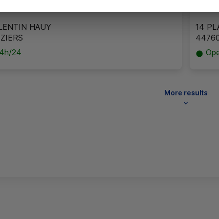
in
0 m
ALENTIN HAUY
14 PL
ZIERS
4476
4h/24
Ope
More results
ng loaded