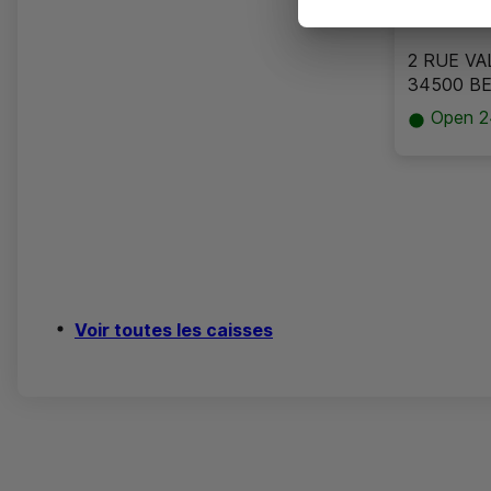
in
0 m
2 RUE V
34500 BE
Open 2
Data is bei
Voir toutes les caisses