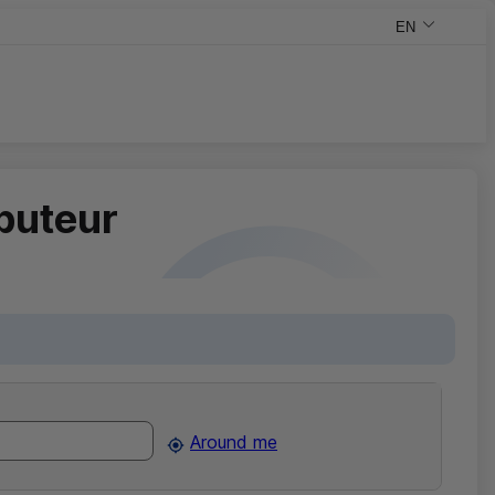
EN
,English versio
,Change your v
ibuteur
Around me