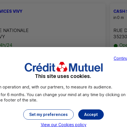
VICES VIVY
CASH 
in
0 m
E NATIONALE
RUE 
VY
3523
4h/24
Ope
Contin
VICES CHAUNY-JOFFRE
CASH 
in
0 m
This site uses cookies.
U MARECHAL JOFFRE
QUAR
 operation and, with our partners, to measure its audience.
HAUNY
38760
for 6 months. You can change your mind at any time by clicking on
 footer of the site.
4h/24
Ope
Set my preferences
Accept
VICES HOPITAL BEZIERS
CASH 
View our Cookies policy