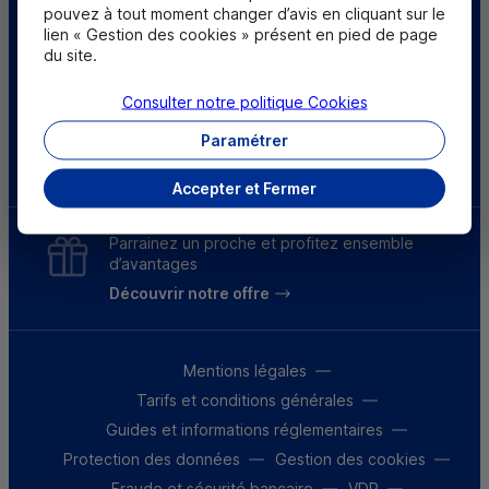
pouvez à tout moment changer d’avis en cliquant sur le
Centre d'aide
Trouver une caisse
lien « Gestion des cookies » présent en pied de page
du site.
Sourds et
Consulter notre politique
Cookies
malentendants
Paramétrer
Télécharger l'application
Accepter et Fermer
Parrainez un proche et profitez ensemble
d’avantages
Découvrir notre offre
Mentions légales
Tarifs et conditions générales
Guides et informations réglementaires
Protection des données
Gestion des cookies
Fraude et sécurité bancaire
VDP