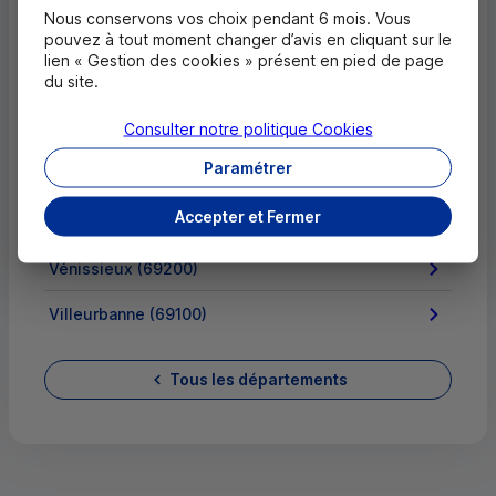
Nous conservons vos choix pendant 6 mois. Vous
pouvez à tout moment changer d’avis en cliquant sur le
Neuville-sur-Saône (69250)
lien « Gestion des cookies » présent en pied de page
du site.
Rillieux-la-Pape (69140)
Consulter notre politique
Cookies
Sainte-Foy-lès-Lyon (69110)
Paramétrer
Tarare (69170)
Accepter et Fermer
Tassin-la-Demi-Lune (69160)
Vénissieux (69200)
Villeurbanne (69100)
Tous les départements