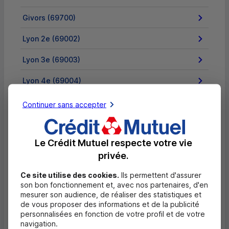
Givors (69700)
Lyon 2e (69002)
Lyon 3e (69003)
Lyon 4e (69004)
Lyon 5e (69005)
Continuer sans accepter
Lyon 6e (69006)
Le Crédit Mutuel respecte votre vie
Lyon 7e (69007)
privée.
Lyon 8e (69008)
Ce site utilise des cookies.
Ils permettent d'assurer
son bon fonctionnement et, avec nos partenaires, d'en
Lyon 9e (69009)
mesurer son audience, de réaliser des statistiques et
de vous proposer des informations et de la publicité
Meyzieu (69330)
personnalisées en fonction de votre profil et de votre
navigation.
Mions (69780)