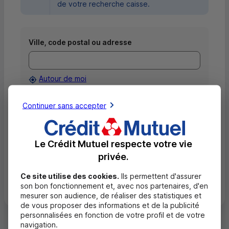
de votre recherche caisse.
Ville, code postal ou adresse
Autour de moi
Afficher
Critères avancés
Continuer sans accepter
Rechercher
Le Crédit Mutuel respecte votre vie
privée.
Ce site utilise des cookies.
Ils permettent d'assurer
Voir toutes les caisses
son bon fonctionnement et, avec nos partenaires, d'en
mesurer son audience, de réaliser des statistiques et
de vous proposer des informations et de la publicité
personnalisées en fonction de votre profil et de votre
navigation.