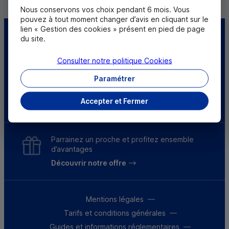
Nous conservons vos choix pendant 6 mois. Vous
pouvez à tout moment changer d’avis en cliquant sur le
lien « Gestion des cookies » présent en pied de page
Centre d'aide
Trouver une caisse
du site.
Consulter notre politique
Cookies
Sourds et
malentendants
Paramétrer
Télécharger l'application
Accepter et Fermer
Parrainez un proche et profitez ensemble
d’avantages
Découvrir notre offre
Mentions légales
Tarifs et conditions générales
Guides et informations réglementaires