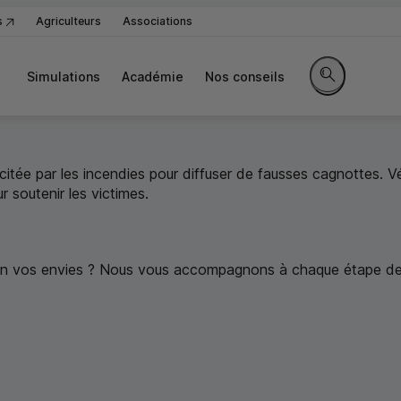
s
Agriculteurs
Associations
Simulations
Académie
Nos conseils
Rechercher sur
itée par les incendies pour diffuser de fausses cagnottes. Vé
 soutenir les victimes.
s solutions à des
conditions privilégi
lon vos envies ? Nous vous accompagnons à chaque étape de 