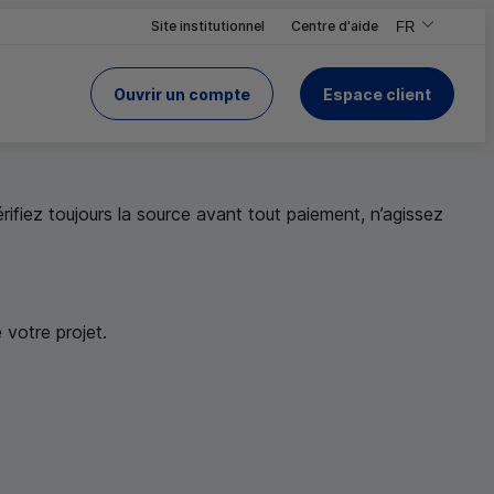
Site institutionnel
Centre d'aide
FR
,Version frança
,Changer de ve
Ouvrir un compte
Espace client
du Crédit Mutuel
 le site
rifiez toujours la source avant tout paiement, n’agissez
ées
.
votre projet.