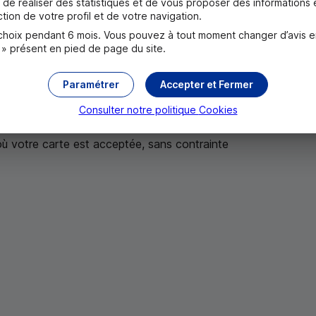
de réaliser des statistiques et de vous proposer des informations e
tion de votre profil et de votre navigation.
oix pendant 6 mois. Vous pouvez à tout moment changer d’avis en c
penser aux frais de paiement et de retrait liés à l’utilisation d
 » présent en pied de page du site.
ditions.
Paramétrer
Accepter et Fermer
Consulter notre politique
Cookies
aires, aucune mauvaise surprise
où votre carte est acceptée, sans contrainte