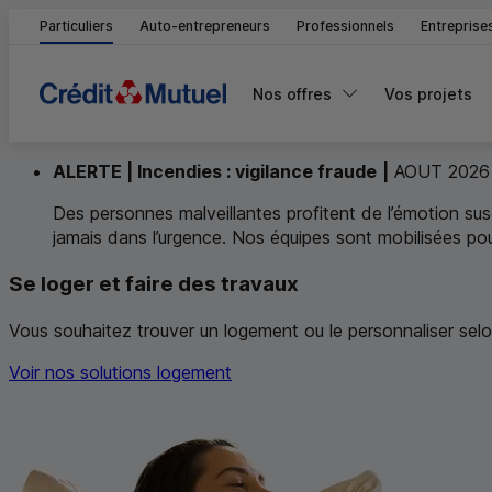
Particuliers
Auto-entrepreneurs
Professionnels
Entreprise
Nos offres
Vos projets
ALERTE | Incendies : vigilance fraude
|
AOUT 2026
Des personnes malveillantes profitent de l’émotion susc
jamais dans l’urgence. Nos équipes sont mobilisées pour
Bienvenue au
À la une du Crédit Mutuel
Se loger et faire des travaux
Crédit Mutuel
.
Nous vous proposons de découvrir no
Vous souhaitez trouver un logement ou le personnaliser se
Voir nos solutions logement