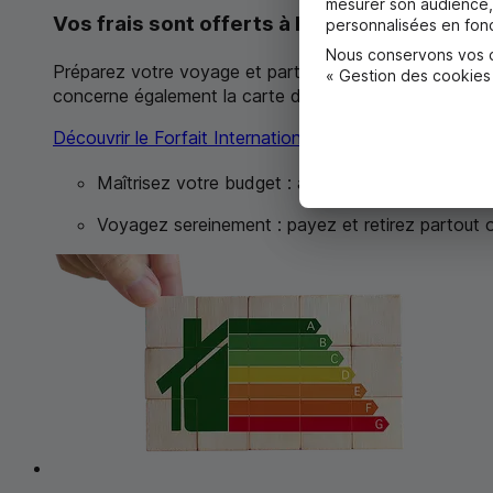
mesurer son audience, 
Vos frais sont offerts à l'étranger
personnalisées en fonc
Nous conservons vos ch
Préparez votre voyage et partez l’esprit tranquille, sans 
« Gestion des cookies
concerne également la carte de votre enfant. Voir con
Découvrir le Forfait International
Maîtrisez votre budget : aucuns frais supplément
Voyagez sereinement : payez et retirez partout 