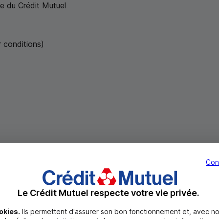
e du Crédit Mutuel
ir conditions
)
Con
Le Crédit Mutuel respecte votre vie privée.
a jamais été aussi simple
okies.
Ils permettent d'assurer son bon fonctionnement et, avec no