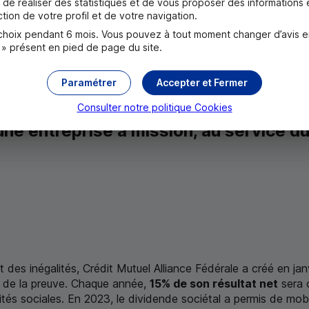
de réaliser des statistiques et de vous proposer des informations e
tion de votre profil et de votre navigation.
mpte Crédit Mutuel avec notre service de mobilité bancaire !
oix pendant 6 mois. Vous pouvez à tout moment changer d’avis en c
 » présent en pied de page du site.
Paramétrer
Accepter et Fermer
ions
Consulter notre politique
Cookies
r une entreprise à mission, au service 
t des inégalités, Crédit Mutuel Alliance Fédérale a créé en j
me de la preuve. Chaque année,
15% de son résultat net
sera 
ités sociales. En 2023, le dividende sociétal a permis de mobi