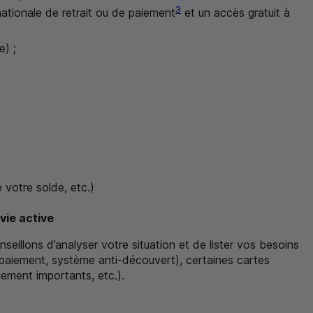
3
ationale de retrait ou de paiement
et un accès gratuit à
e) ;
e votre solde, etc.)
vie active
seillons d’analyser votre situation et de lister vos besoins
t, paiement, système anti-découvert), certaines cartes
iement importants, etc.).