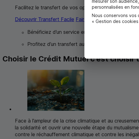
mesurer son audience, 
personnalisées en fonc
Facilitez le transfert de vos opérations vers votre co
Nous conservons vos ch
Découvrir Transfert Facile
Faire une demande en ligne
« Gestion des cookies
Bénéficiez d’un service entièrement gratuit
Profitez d’un transfert automatisé de vos opérat
Choisir le Crédit Mutuel c'est choisi
Face à l’ampleur de la crise climatique et au creusemen
la solidarité et ouvrir une nouvelle étape du mutualis
contre le réchauffement climatique et contre les inégal