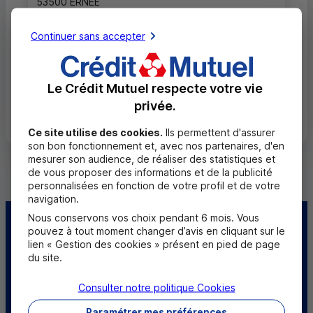
53500 ERNEE
Service (Service 0,12 €/min + prix appel)
0 820 82 11 53
+ prix appel
Continuer sans accepter
Ouvert, jusqu'à 12h30
Le Crédit Mutuel respecte votre vie
privée.
Toutes les localités
Ce site utilise des cookies.
Ils permettent d'assurer
son bon fonctionnement et, avec nos partenaires, d'en
mesurer son audience, de réaliser des statistiques et
de vous proposer des informations et de la publicité
personnalisées en fonction de votre profil et de votre
navigation.
Nous conservons vos choix pendant 6 mois. Vous
Centre d'aide
Trouver une caisse
pouvez à tout moment changer d’avis en cliquant sur le
lien « Gestion des cookies » présent en pied de page
du site.
Trouver un point
Sourds et
relais
malentendants
Consulter notre politique
Cookies
Télécharger l'application
Paramétrer mes préférences