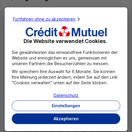
Schritt 1 - Quelle est votre caisse de Crédit Mutuel ?
Fortfahren ohne zu akzeptieren
Bitte die Postleitzahl oder die Stadt Ihrer Kasse
Die Website verwendet Cookies.
eingeben:
Sie gewährleisten das einwandfreie Funktionieren der
Postleitzahl oder Stadt
*
Website und ermöglichen es uns, gemeinsam mit
unseren Partnern die Besucherzahlen zu messen.
Wir speichern Ihre Auswahl für 6 Monate. Sie können
Ihre Meinung jederzeit ändern, indem Sie auf den Link
"Cookies verwalten" unten auf der Seite klicken.
Weiter
Datenschutz
Abbrechen
Einstellungen
Sie haben ein Recht auf Zugang und Berichtigung gemäß den
Bedingungen des Gesetzes Nr. 78-17 vom 6. Januar 1978 über
Akzeptieren
Informatik, Dateien und Freiheiten über die Dienststellen, die die
vorliegenden Informationen erhoben haben. In unserer Ethik-
Charta finden Sie Informationen darüber, wie Sie dieses Recht