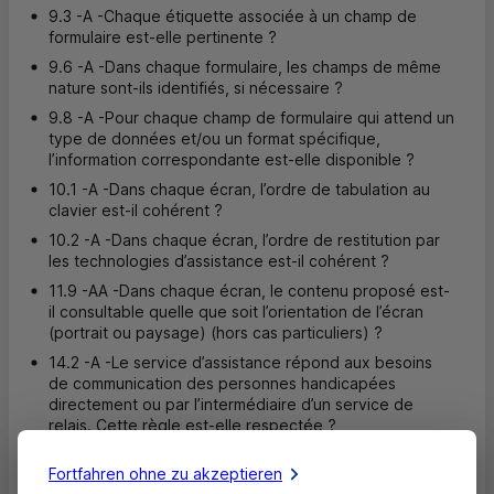
9.3 -A -Chaque étiquette associée à un champ de
formulaire est-elle pertinente ?
9.6 -A -Dans chaque formulaire, les champs de même
nature sont-ils identifiés, si nécessaire ?
9.8 -A -Pour chaque champ de formulaire qui attend un
type de données et/ou un format spécifique,
l’information correspondante est-elle disponible ?
10.1 -A -Dans chaque écran, l’ordre de tabulation au
clavier est-il cohérent ?
10.2 -A -Dans chaque écran, l’ordre de restitution par
les technologies d’assistance est-il cohérent ?
11.9 -AA -Dans chaque écran, le contenu proposé est-
il consultable quelle que soit l’orientation de l’écran
(portrait ou paysage) (hors cas particuliers) ?
14.2 -A -Le service d’assistance répond aux besoins
de communication des personnes handicapées
directement ou par l’intermédiaire d’un service de
relais. Cette règle est-elle respectée ?
Fortfahren ohne zu akzeptieren
Ausnahmen wegen unverhältnismäßiger