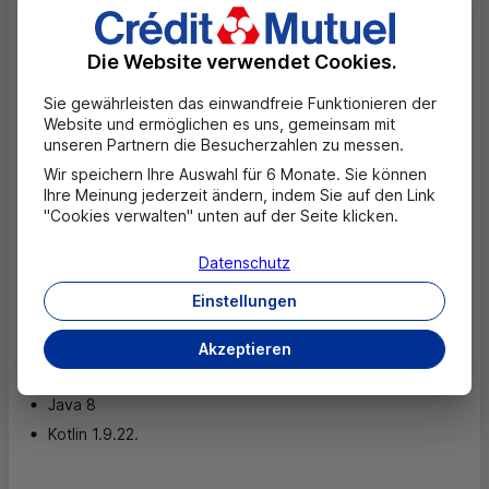
Belastung
Die Website verwendet Cookies.
Aucune dérogation
Sie gewährleisten das einwandfreie Funktionieren der
Inhalte unterliegen der Verpflichtung zur
Website und ermöglichen es uns, gemeinsam mit
unseren Partnern die Besucherzahlen zu messen.
Barrierefreiheit
Wir speichern Ihre Auswahl für 6 Monate. Sie können
Aucun contenu exempté.
Ihre Meinung jederzeit ändern, indem Sie auf den Link
"Cookies verwalten" unten auf der Seite klicken.
Erstellen der Erklärung zur Barrierefreiheit
Datenschutz
Diese Erklärung wurde erstellt am octobre 2025.
Einstellungen
Zur Erstellung verwendete Technologien
Akzeptieren
für die Anwendung mobile
Java 8
Kotlin 1.9.22.