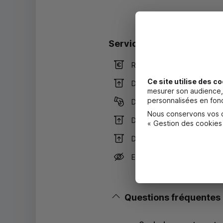
Services
Retrait de billets EUR
Ce site utilise des co
Dépôt valorisé de billets E
mesurer son audience, 
personnalisées en fonc
Dépôt de monnaie EUR
Nous conservons vos ch
Dépôt valorisé de chèques
« Gestion des cookies
Dépôt de chèques EUR
Equipement pour déficients
Questions fréquentes
Masquer