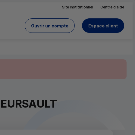
Site institutionnel
Centre d'aide
Ouvrir un compte
Espace client
du Crédit Mutuel
site
MEURSAULT