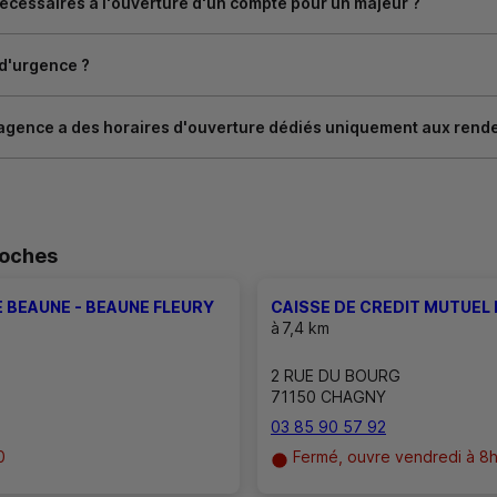
cessaires à l'ouverture d'un compte pour un majeur ?
 d'urgence ?
agence a des horaires d'ouverture dédiés uniquement aux rend
roches
 BEAUNE - BEAUNE FLEURY
CAISSE DE CREDIT MUTUEL
à
7,4 km
2 RUE DU BOURG
71150 CHAGNY
03 85 90 57 92
0
Fermé, ouvre vendredi à 8