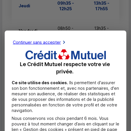
09h35 -
13h35 -
Jeudi
12h25
17h55
08h50 -
13h35 -
Vendredi
12h25
17h55
Continuer sans accepter
08h50 -
Samedi
Fermé
12h25
Le Crédit Mutuel respecte votre vie
privée.
Dimanche
Fermé
Fermé
Ce site utilise des cookies.
Ils permettent d'assurer
son bon fonctionnement et, avec nos partenaires, d'en
mesurer son audience, de réaliser des statistiques et
de vous proposer des informations et de la publicité
personnalisées en fonction de votre profil et de votre
Questions fréquentes
navigation.
Masquer
Nous conservons vos choix pendant 6 mois. Vous
Quels documents sont nécessaires à
pouvez à tout moment changer d’avis en cliquant sur le
l'ouverture d'un compte pour un majeur ?
lien « Gestion des cookies » présent en pied de page