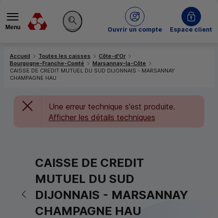
Menu
du Crédit Mutuel
Ouvrir un compte
Espace client
Rechercher sur le site
Accueil
Toutes les caisses
Côte-d'Or
Bourgogne-Franche-Comté
Marsannay-la-Côte
CAISSE DE CREDIT MUTUEL DU SUD DIJONNAIS - MARSANNAY
CHAMPAGNE HAU
Une erreur technique s'est produite.
Afficher les détails techniques
CAISSE DE CREDIT
MUTUEL DU SUD
Retour vers la page précédente
DIJONNAIS - MARSANNAY
CHAMPAGNE HAU