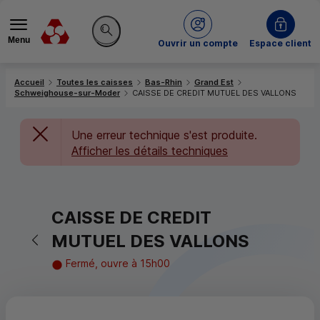
Menu
du Crédit Mutuel
Ouvrir un compte
Espace client
Rechercher sur le site
Accueil
Toutes les caisses
Bas-Rhin
Grand Est
Schweighouse-sur-Moder
CAISSE DE CREDIT MUTUEL DES VALLONS
Une erreur technique s'est produite.
Afficher les détails techniques
CAISSE DE CREDIT
Retour vers la page précédente
MUTUEL DES VALLONS
Fermé, ouvre à 15h00