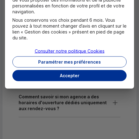
Dépôt de chèques EUR
personnalisées en fonction de votre profil et de votre
navigation.
Equipement pour déficients visuels
Nous conservons vos choix pendant 6 mois. Vous
pouvez à tout moment changer d’avis en cliquant sur le
lien « Gestion des cookies » présent en pied de page
du site.
Questions fréquentes
Masquer
Consulter notre politique
Cookies
Quels documents sont nécessaires à
Paramétrer mes préférences
l'ouverture d'un compte pour un majeur ?
Accepter
Où trouver les numéros d'urgence ?
Comment savoir si mon agence a des
horaires d'ouverture dédiés uniquement
aux rendez-vous ?