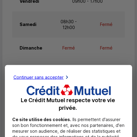
Vendredi
09h00 - 17h00
08h30 -
Samedi
Fermé
12h00
Dimanche
Fermé
Fermé
Continuer sans accepter
Services
Retrait de billets EUR
Le Crédit Mutuel respecte votre vie
privée.
Dépôt valorisé de billets EUR
Dépôt de monnaie EUR
Ce site utilise des cookies.
Ils permettent d'assurer
son bon fonctionnement et, avec nos partenaires, d'en
Dépôt valorisé de chèques EUR
mesurer son audience, de réaliser des statistiques et
de vous proposer des informations et de la publicité