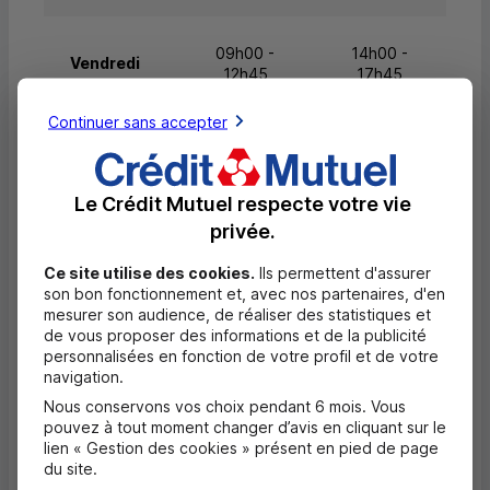
09h00 -
14h00 -
Vendredi
12h45
17h45
Continuer sans accepter
08h30 -
Samedi
Fermé
12h45
Le Crédit Mutuel respecte votre vie
privée.
Dimanche
Fermé
Fermé
Ce site utilise des cookies.
Ils permettent d'assurer
son bon fonctionnement et, avec nos partenaires, d'en
mesurer son audience, de réaliser des statistiques et
de vous proposer des informations et de la publicité
Questions fréquentes
personnalisées en fonction de votre profil et de votre
Masquer
navigation.
Quels documents sont nécessaires à
Nous conservons vos choix pendant 6 mois. Vous
l'ouverture d'un compte pour un majeur ?
pouvez à tout moment changer d’avis en cliquant sur le
lien « Gestion des cookies » présent en pied de page
du site.
Où trouver les numéros d'urgence ?