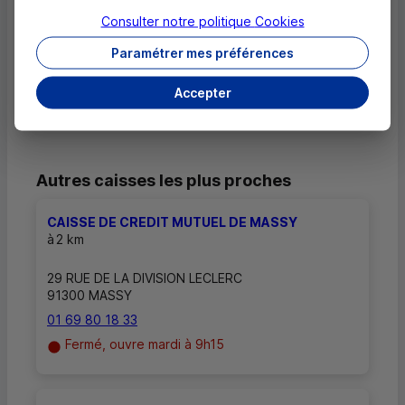
Consulter notre politique
Cookies
Comment savoir si mon agence a des
Paramétrer mes préférences
horaires d'ouverture dédiés uniquement
aux rendez-vous ?
Accepter
Autres caisses les plus proches
CAISSE DE CREDIT MUTUEL DE MASSY
à
2 km
29 RUE DE LA DIVISION LECLERC
91300 MASSY
01 69 80 18 33
Fermé, ouvre mardi à 9h15