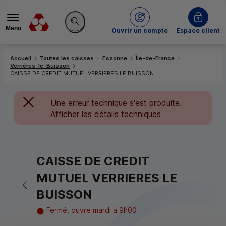
Menu
du Crédit Mutuel
Ouvrir un compte
Espace client
Rechercher sur le site
Accueil
Toutes les caisses
Essonne
Île-de-France
Verrières-le-Buisson
CAISSE DE CREDIT MUTUEL VERRIERES LE BUISSON
Une erreur technique s'est produite.
Afficher les détails techniques
CAISSE DE CREDIT
MUTUEL VERRIERES LE
Retour vers la page précédente
BUISSON
Fermé, ouvre mardi à 9h00