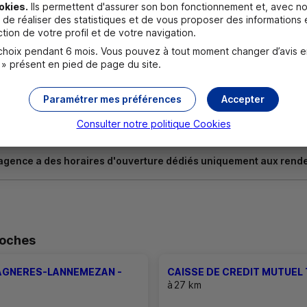
okies.
Ils permettent d'assurer son bon fonctionnement et, avec no
de réaliser des statistiques et de vous proposer des informations e
tion de votre profil et de votre navigation.
oix pendant 6 mois. Vous pouvez à tout moment changer d’avis en c
 » présent en pied de page du site.
cessaires à l'ouverture d'un compte pour un majeur ?
Paramétrer mes préférences
Accepter
 d'urgence ?
Consulter notre politique
Cookies
agence a des horaires d'ouverture dédiés uniquement aux rend
roches
BAGNERES-LANNEMEZAN -
CAISSE DE CREDIT MUTUEL
à
27 km