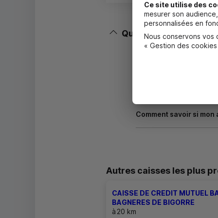
Ce site utilise des co
mesurer son audience, 
personnalisées en fonc
Questions fréquentes
Nous conservons vos ch
Masquer
« Gestion des cookies
Quels documents sont né
Où trouver les numéros
Comment savoir si mon 
Autres caisses les plus p
CAISSE DE CREDIT MUTUEL 
BAGNERES DE BIGORRE
à
20 km