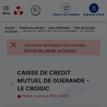
Menu
du Crédit Mutuel
Ouvrir un compte
Espace client
Rechercher sur le site
Accueil
Toutes les caisses
Loire-Atlantique
Pays de la Loire
Le Croisic
CAISSE DE CREDIT MUTUEL DE GUERANDE - LE CROISIC
Une erreur technique s'est produite.
Afficher les détails techniques
CAISSE DE CREDIT
MUTUEL DE GUERANDE -
Retour vers la page précédente
LE CROISIC
Fermé, ouvre sur RDV à 9h00