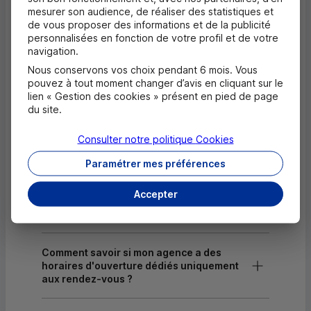
mesurer son audience, de réaliser des statistiques et
Dépôt valorisé de chèques EUR
de vous proposer des informations et de la publicité
personnalisées en fonction de votre profil et de votre
Dépôt de chèques EUR
navigation.
Nous conservons vos choix pendant 6 mois. Vous
Equipement pour déficients visuels
pouvez à tout moment changer d’avis en cliquant sur le
lien « Gestion des cookies » présent en pied de page
du site.
Questions fréquentes
Masquer
Consulter notre politique
Cookies
Quels documents sont nécessaires à
Paramétrer mes préférences
l'ouverture d'un compte pour un majeur ?
Accepter
Où trouver les numéros d'urgence ?
Comment savoir si mon agence a des
horaires d'ouverture dédiés uniquement
aux rendez-vous ?