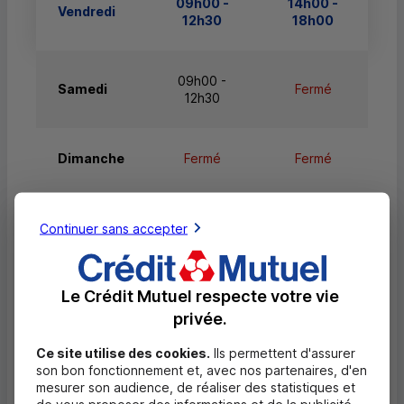
09h00 -
14h00 -
Vendredi
12h30
18h00
09h00 -
Samedi
Fermé
12h30
Dimanche
Fermé
Fermé
Continuer sans accepter
Services
Le Crédit Mutuel respecte votre vie
Retrait de billets EUR
privée.
Dépôt de billets EUR
Ce site utilise des cookies.
Ils permettent d'assurer
Dépôt de monnaie EUR
son bon fonctionnement et, avec nos partenaires, d'en
mesurer son audience, de réaliser des statistiques et
Dépôt valorisé de chèques EUR
de vous proposer des informations et de la publicité