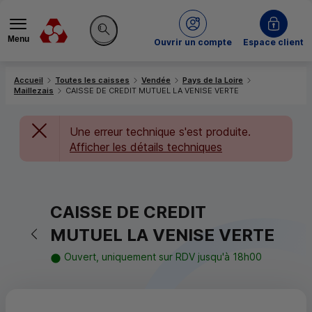
Menu
du Crédit Mutuel
Ouvrir un compte
Espace client
Rechercher sur le site
Accueil
Toutes les caisses
Vendée
Pays de la Loire
Maillezais
CAISSE DE CREDIT MUTUEL LA VENISE VERTE
Une erreur technique s'est produite.
Afficher les détails techniques
CAISSE DE CREDIT
Retour vers la page précédente
MUTUEL LA VENISE VERTE
Ouvert, uniquement sur RDV jusqu'à 18h00