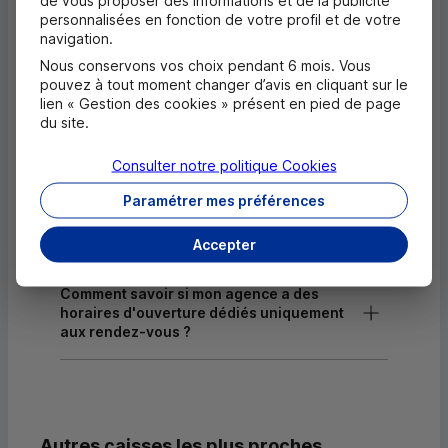
personnalisées en fonction de votre profil et de votre
Dépôt de chèques EUR
navigation.
Nous conservons vos choix pendant 6 mois. Vous
pouvez à tout moment changer d’avis en cliquant sur le
lien « Gestion des cookies » présent en pied de page
Questions fréquentes
du site.
Masquer
Quels documents sont nécessaires à
Consulter notre politique
Cookies
l'ouverture d'un compte pour un majeur ?
Paramétrer mes préférences
Où trouver les numéros d'urgence ?
Accepter
Comment savoir si mon agence a des
horaires d'ouverture dédiés uniquement
aux rendez-vous ?
Autres caisses les plus proches