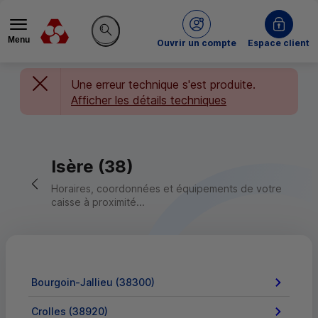
Menu
du Crédit Mutuel
Ouvrir un compte
Espace client
Rechercher sur le site
Une erreur technique s'est produite.
Afficher les détails techniques
Isère (38)
Retour vers la page précédente
Horaires, coordonnées et équipements de votre
caisse à proximité...
Bourgoin-Jallieu (38300)
Crolles (38920)