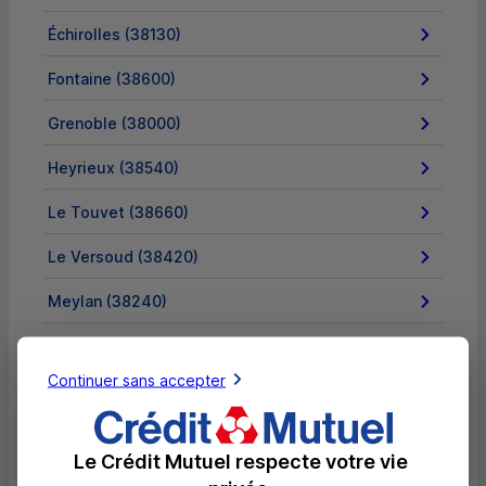
Échirolles (38130)
Fontaine (38600)
Grenoble (38000)
Heyrieux (38540)
Le Touvet (38660)
Le Versoud (38420)
Meylan (38240)
Pontcharra (38530)
Continuer sans accepter
Pont-de-Chéruy (38230)
Pont-Évêque (38780)
Le Crédit Mutuel respecte votre vie
Salaise-sur-Sanne (38150)