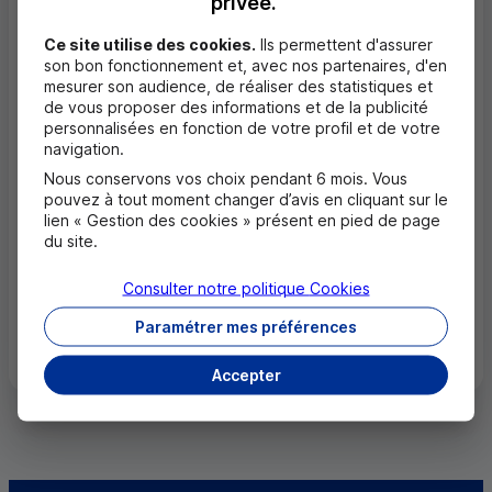
privée.
Seyssins (38180)
Ce site utilise des cookies.
Ils permettent d'assurer
son bon fonctionnement et, avec nos partenaires, d'en
Tullins (38210)
mesurer son audience, de réaliser des statistiques et
de vous proposer des informations et de la publicité
personnalisées en fonction de votre profil et de votre
Vienne (38200)
navigation.
Vif (38450)
Nous conservons vos choix pendant 6 mois. Vous
pouvez à tout moment changer d’avis en cliquant sur le
Vizille (38220)
lien « Gestion des cookies » présent en pied de page
du site.
Voiron (38500)
Consulter notre politique
Cookies
Paramétrer mes préférences
Tous les départements
Accepter