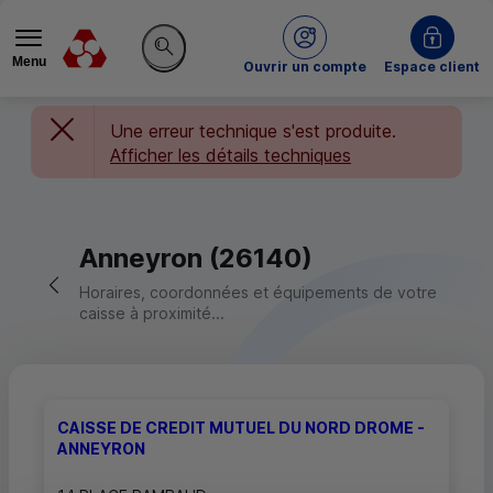
Menu
du Crédit Mutuel
Ouvrir un compte
Espace client
Rechercher sur le site
Une erreur technique s'est produite.
Afficher les détails techniques
Anneyron (26140)
Retour vers la page précédente
Horaires, coordonnées et équipements de votre
caisse à proximité...
CAISSE DE CREDIT MUTUEL DU NORD DROME -
ANNEYRON