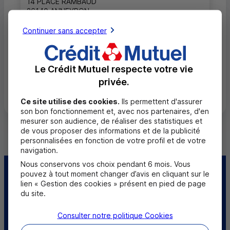
14 PLACE RAMBAUD
26140 ANNEYRON
04 75 03 03 88
Continuer sans accepter
Fermé, ouvre à 10h00
Le Crédit Mutuel respecte votre vie
privée.
Toutes les localités
Ce site utilise des cookies.
Ils permettent d'assurer
son bon fonctionnement et, avec nos partenaires, d'en
mesurer son audience, de réaliser des statistiques et
de vous proposer des informations et de la publicité
personnalisées en fonction de votre profil et de votre
navigation.
Nous conservons vos choix pendant 6 mois. Vous
pouvez à tout moment changer d’avis en cliquant sur le
Centre d'aide
Trouver une caisse
lien « Gestion des cookies » présent en pied de page
du site.
Trouver un point
Sourds et
relais
malentendants
Consulter notre politique
Cookies