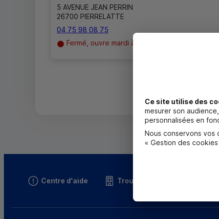
5 AVENUE JEAN PERRIN
26700 PIERRELATTE
04 75 98 08 75
Fermé, ouvre mardi à 9h00
Ce site utilise des co
mesurer son audience, 
personnalisées en fonc
Nous conservons vos ch
« Gestion des cookies
Centre d'aide
Trouver une caisse
T