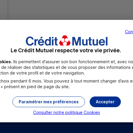
Con
Le Crédit Mutuel respecte votre vie privée.
Toutes les localités
okies.
Ils permettent d'assurer son bon fonctionnement et, avec no
de réaliser des statistiques et de vous proposer des informations e
tion de votre profil et de votre navigation.
oix pendant 6 mois. Vous pouvez à tout moment changer d’avis en c
 » présent en pied de page du site.
Paramétrer mes préférences
Accepter
rouver un point relais
Sourds et malentendants
Consulter notre politique
Cookies