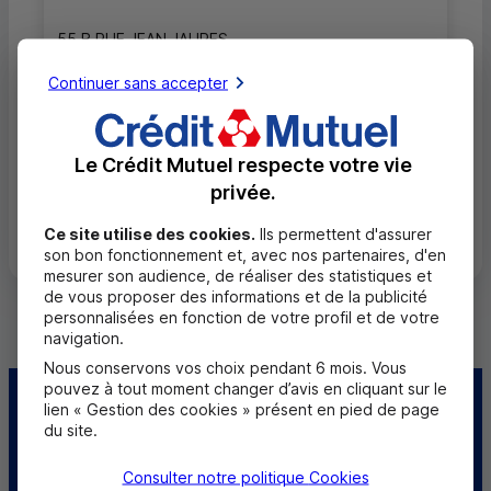
55 B RUE JEAN JAURES
26800 PORTES LES VALENCE
Continuer sans accepter
04 75 80 37 71
Fermé, ouvre à 9h00
Le Crédit Mutuel respecte votre vie
privée.
Toutes les localités
Ce site utilise des cookies.
Ils permettent d'assurer
son bon fonctionnement et, avec nos partenaires, d'en
mesurer son audience, de réaliser des statistiques et
de vous proposer des informations et de la publicité
personnalisées en fonction de votre profil et de votre
navigation.
Nous conservons vos choix pendant 6 mois. Vous
pouvez à tout moment changer d’avis en cliquant sur le
Centre d'aide
Trouver une caisse
lien « Gestion des cookies » présent en pied de page
du site.
Trouver un point
Sourds et
Consulter notre politique
Cookies
relais
malentendants