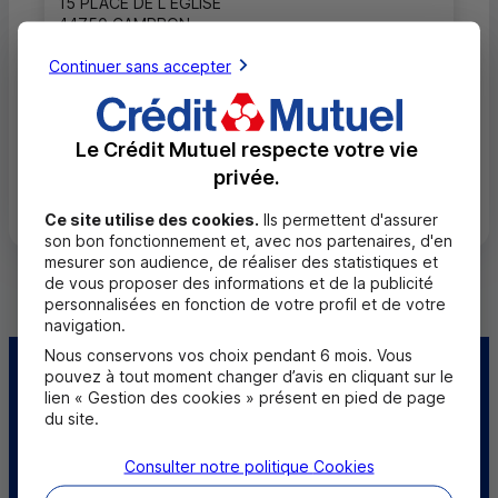
15 PLACE DE L EGLISE
44750 CAMPBON
02 51 88 67 90
Continuer sans accepter
Ouvert, jusqu'à 12h30
Le Crédit Mutuel respecte votre vie
privée.
Toutes les localités
Ce site utilise des cookies.
Ils permettent d'assurer
son bon fonctionnement et, avec nos partenaires, d'en
mesurer son audience, de réaliser des statistiques et
de vous proposer des informations et de la publicité
personnalisées en fonction de votre profil et de votre
navigation.
Nous conservons vos choix pendant 6 mois. Vous
pouvez à tout moment changer d’avis en cliquant sur le
Centre d'aide
Trouver une caisse
lien « Gestion des cookies » présent en pied de page
du site.
Trouver un point
Sourds et
relais
malentendants
Consulter notre politique
Cookies