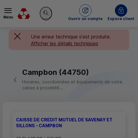
Menu
du Crédit Mutuel
Ouvrir un compte
Espace client
Rechercher sur le site
Une erreur technique s'est produite.
Afficher les détails techniques
Campbon (44750)
Retour vers la page précédente
Horaires, coordonnées et équipements de votre
caisse à proximité...
CAISSE DE CREDIT MUTUEL DE SAVENAY ET
SILLONS - CAMPBON