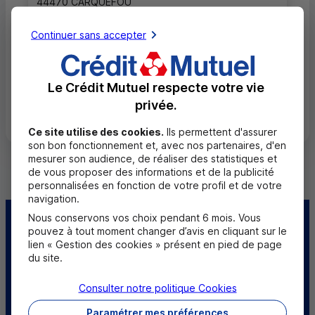
44470 CARQUEFOU
02 51 88 67 36
Continuer sans accepter
Fermé, ouvre à 9h00
Le Crédit Mutuel respecte votre vie
Toutes les localités
privée.
Ce site utilise des cookies.
Ils permettent d'assurer
son bon fonctionnement et, avec nos partenaires, d'en
mesurer son audience, de réaliser des statistiques et
de vous proposer des informations et de la publicité
personnalisées en fonction de votre profil et de votre
navigation.
Nous conservons vos choix pendant 6 mois. Vous
Centre d'aide
Trouver une caisse
pouvez à tout moment changer d’avis en cliquant sur le
lien « Gestion des cookies » présent en pied de page
du site.
Trouver un point
Sourds et
relais
malentendants
Consulter notre politique
Cookies
Télécharger l'application
Paramétrer mes préférences