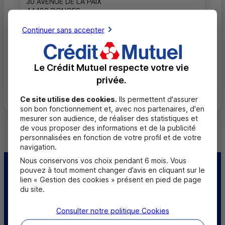
30 AVENUE DE LA PAIX
44480 DONGES
02 51 75 74 56
Continuer sans accepter
Fermé, ouvre mardi à 9h00
Le Crédit Mutuel respecte votre vie
privée.
Toutes les localités
Ce site utilise des cookies.
Ils permettent d'assurer
son bon fonctionnement et, avec nos partenaires, d'en
mesurer son audience, de réaliser des statistiques et
de vous proposer des informations et de la publicité
personnalisées en fonction de votre profil et de votre
navigation.
Nous conservons vos choix pendant 6 mois. Vous
pouvez à tout moment changer d’avis en cliquant sur le
Centre d'aide
Trouver une caisse
lien « Gestion des cookies » présent en pied de page
du site.
Trouver un point
Sourds et
relais
malentendants
Consulter notre politique
Cookies