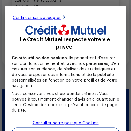
AVENUE DES CLARISSES
44650 LEGE
02 51 88 67 44
Continuer sans accepter
Fermé, ouvre mardi à 9h00
Le Crédit Mutuel respecte votre vie
privée.
Toutes les localités
Ce site utilise des cookies.
Ils permettent d'assurer
son bon fonctionnement et, avec nos partenaires, d'en
mesurer son audience, de réaliser des statistiques et
de vous proposer des informations et de la publicité
personnalisées en fonction de votre profil et de votre
navigation.
Nous conservons vos choix pendant 6 mois. Vous
pouvez à tout moment changer d’avis en cliquant sur le
Centre d'aide
Trouver une caisse
lien « Gestion des cookies » présent en pied de page
du site.
Trouver un point
Sourds et
relais
malentendants
Consulter notre politique
Cookies