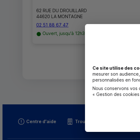
62 RUE DU DROUILLARD
44620 LA MONTAGNE
02 51 88 67 47
Ouvert, jusqu'à 12h30
Ce site utilise des co
mesurer son audience, 
personnalisées en fonc
Nous conservons vos ch
« Gestion des cookies
Centre d'aide
Trouver une caisse
T