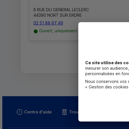
6 RUE DU GENERAL LECLERC
44390 NORT SUR ERDRE
02 51 88 67 49
Ouvert, uniquement sur RDV jusqu'à 18h00
Ce site utilise des co
mesurer son audience, 
personnalisées en fonc
Nous conservons vos ch
« Gestion des cookies
Centre d'aide
Trouver une caisse
T