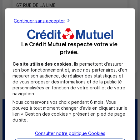
67 RUE DE LA LIME
49600 BEAUPREAU EN MAUGES
02 41 75 67 39
Continuer sans accepter
Ouvert, jusqu'à 12h30
Le Crédit Mutuel respecte votre vie
privée.
Toutes les localités
Ce site utilise des cookies.
Ils permettent d'assurer
son bon fonctionnement et, avec nos partenaires, d'en
mesurer son audience, de réaliser des statistiques et
de vous proposer des informations et de la publicité
personnalisées en fonction de votre profil et de votre
navigation.
Nous conservons vos choix pendant 6 mois. Vous
pouvez à tout moment changer d’avis en cliquant sur le
Centre d'aide
Trouver une caisse
lien « Gestion des cookies » présent en pied de page
du site.
Trouver un point
Sourds et
relais
Consulter notre politique
malentendants
Cookies