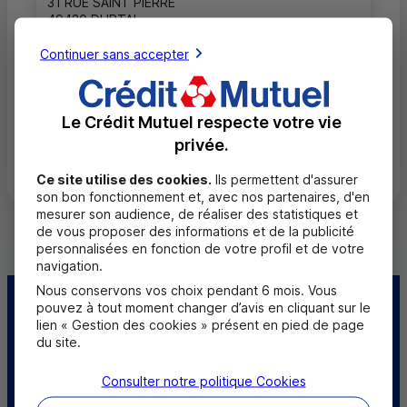
31 RUE SAINT PIERRE
49430 DURTAL
02 41 18 83 89
Continuer sans accepter
Fermé, ouvre à 9h00
Le Crédit Mutuel respecte votre vie
privée.
Toutes les localités
Ce site utilise des cookies.
Ils permettent d'assurer
son bon fonctionnement et, avec nos partenaires, d'en
mesurer son audience, de réaliser des statistiques et
de vous proposer des informations et de la publicité
personnalisées en fonction de votre profil et de votre
navigation.
Nous conservons vos choix pendant 6 mois. Vous
pouvez à tout moment changer d’avis en cliquant sur le
Centre d'aide
Trouver une caisse
lien « Gestion des cookies » présent en pied de page
du site.
Trouver un point
Sourds et
relais
malentendants
Consulter notre politique
Cookies