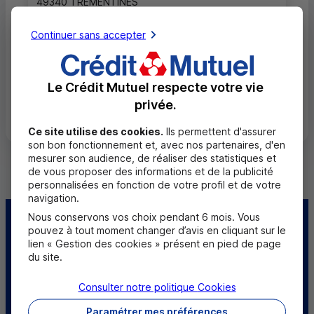
49340 TREMENTINES
02 41 49 42 29
Continuer sans accepter
Fermé, ouvre mardi à 9h00
Le Crédit Mutuel respecte votre vie
Toutes les localités
privée.
Ce site utilise des cookies.
Ils permettent d'assurer
son bon fonctionnement et, avec nos partenaires, d'en
mesurer son audience, de réaliser des statistiques et
de vous proposer des informations et de la publicité
personnalisées en fonction de votre profil et de votre
navigation.
Nous conservons vos choix pendant 6 mois. Vous
Centre d'aide
Trouver une caisse
pouvez à tout moment changer d’avis en cliquant sur le
lien « Gestion des cookies » présent en pied de page
du site.
Trouver un point
Sourds et
relais
malentendants
Consulter notre politique
Cookies
Télécharger l'application
Paramétrer mes préférences