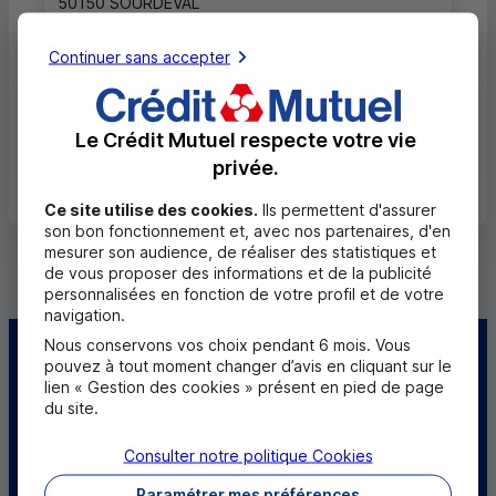
50150 SOURDEVAL
Service (Service 0,12 €/min + prix appel)
0 820 80 05 70
+ prix appel
Continuer sans accepter
Fermé, ouvre mardi à 9h00
Le Crédit Mutuel respecte votre vie
privée.
Toutes les localités
Ce site utilise des cookies.
Ils permettent d'assurer
son bon fonctionnement et, avec nos partenaires, d'en
mesurer son audience, de réaliser des statistiques et
de vous proposer des informations et de la publicité
personnalisées en fonction de votre profil et de votre
navigation.
Nous conservons vos choix pendant 6 mois. Vous
Centre d'aide
Trouver une caisse
pouvez à tout moment changer d’avis en cliquant sur le
lien « Gestion des cookies » présent en pied de page
du site.
Trouver un point
Sourds et
relais
malentendants
Consulter notre politique
Cookies
Télécharger l'application
Paramétrer mes préférences