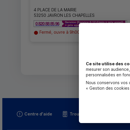
4 PLACE DE LA MAIRIE
53250 JAVRON LES CHAPELLES
Service (Service 0,12 €/min + prix appel)
0 820 88 85 96
+ prix appel
Fermé, ouvre à 9h00
Ce site utilise des co
mesurer son audience, 
personnalisées en fonc
Nous conservons vos ch
« Gestion des cookies
Centre d'aide
Trouver une caisse
T