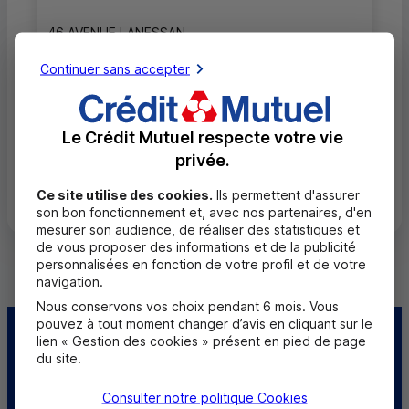
46 AVENUE LANESSAN
69410 CHAMPAGNE AU MONT D OR
Continuer sans accepter
04 37 70 39 06
Fermé, ouvre mardi à 8h45
Le Crédit Mutuel respecte votre vie
privée.
Toutes les localités
Ce site utilise des cookies.
Ils permettent d'assurer
son bon fonctionnement et, avec nos partenaires, d'en
mesurer son audience, de réaliser des statistiques et
de vous proposer des informations et de la publicité
personnalisées en fonction de votre profil et de votre
navigation.
Nous conservons vos choix pendant 6 mois. Vous
pouvez à tout moment changer d’avis en cliquant sur le
Centre d'aide
Trouver une caisse
lien « Gestion des cookies » présent en pied de page
du site.
Trouver un point
Sourds et
Consulter notre politique
Cookies
relais
malentendants