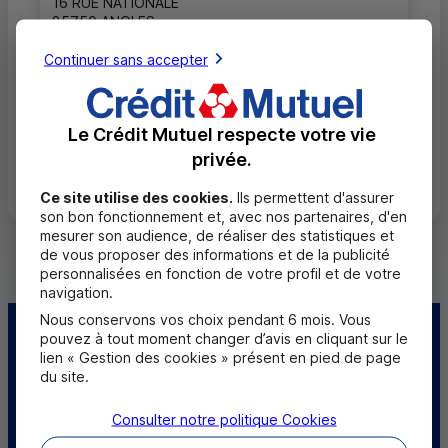
16 RUE NATIONALE
85750 ANGLES
02 51 97 51 51
Continuer sans accepter
Ouvert, uniquement sur RDV jusqu'à 19h00
Le Crédit Mutuel respecte votre vie
privée.
Toutes les localités
Ce site utilise des cookies.
Ils permettent d'assurer
son bon fonctionnement et, avec nos partenaires, d'en
mesurer son audience, de réaliser des statistiques et
de vous proposer des informations et de la publicité
personnalisées en fonction de votre profil et de votre
navigation.
Nous conservons vos choix pendant 6 mois. Vous
pouvez à tout moment changer d’avis en cliquant sur le
Centre d'aide
Trouver une caisse
lien « Gestion des cookies » présent en pied de page
du site.
Trouver un point
Sourds et
relais
malentendants
Consulter notre politique
Cookies