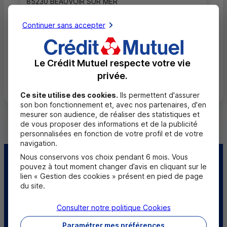
85230 BEAUVOIR SUR MER
02 51 68 72 84
Continuer sans accepter
Fermé, ouvre vendredi à 9h30
Le Crédit Mutuel respecte votre vie
Toutes les localités
privée.
Ce site utilise des cookies.
Ils permettent d'assurer
son bon fonctionnement et, avec nos partenaires, d'en
mesurer son audience, de réaliser des statistiques et
de vous proposer des informations et de la publicité
personnalisées en fonction de votre profil et de votre
navigation.
Nous conservons vos choix pendant 6 mois. Vous
Centre d'aide
Trouver une caisse
pouvez à tout moment changer d’avis en cliquant sur le
lien « Gestion des cookies » présent en pied de page
du site.
Trouver un point
Sourds et
relais
malentendants
Consulter notre politique
Cookies
Télécharger l'application
Paramétrer mes préférences