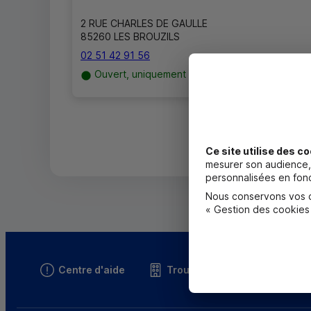
2 RUE CHARLES DE GAULLE
85260 LES BROUZILS
02 51 42 91 56
Ouvert, uniquement sur RDV jusqu'à 19h00
Ce site utilise des co
mesurer son audience, 
personnalisées en fonc
Nous conservons vos ch
« Gestion des cookies
Centre d'aide
Trouver une caisse
T