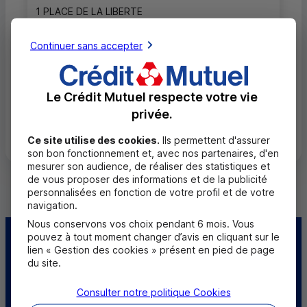
1 PLACE DE LA LIBERTE
85320 MAREUIL SUR LAY DISSAIS
02 51 30 51 96
Continuer sans accepter
Fermé, ouvre sur RDV à 14h30
Le Crédit Mutuel respecte votre vie
privée.
Toutes les localités
Ce site utilise des cookies.
Ils permettent d'assurer
son bon fonctionnement et, avec nos partenaires, d'en
mesurer son audience, de réaliser des statistiques et
de vous proposer des informations et de la publicité
personnalisées en fonction de votre profil et de votre
navigation.
Nous conservons vos choix pendant 6 mois. Vous
pouvez à tout moment changer d’avis en cliquant sur le
Centre d'aide
Trouver une caisse
lien « Gestion des cookies » présent en pied de page
du site.
Trouver un point
Sourds et
relais
Consulter notre politique
malentendants
Cookies