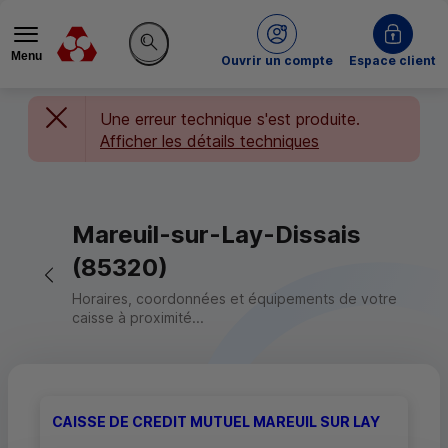
Menu
du Crédit Mutuel
Ouvrir un compte
Espace client
Rechercher sur le site
Une erreur technique s'est produite.
Afficher les détails techniques
Mareuil-sur-Lay-Dissais
(85320)
Retour vers la page précédente
Horaires, coordonnées et équipements de votre
caisse à proximité...
CAISSE DE CREDIT MUTUEL MAREUIL SUR LAY