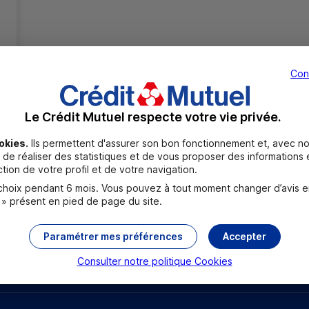
Con
Le Crédit Mutuel respecte votre vie privée.
Toutes les localités
okies.
Ils permettent d'assurer son bon fonctionnement et, avec no
de réaliser des statistiques et de vous proposer des informations e
tion de votre profil et de votre navigation.
oix pendant 6 mois. Vous pouvez à tout moment changer d’avis en c
 » présent en pied de page du site.
Paramétrer mes préférences
Accepter
rouver un point relais
Sourds et malentendants
Consulter notre politique
Cookies