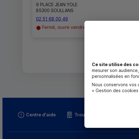
9 PLACE JEAN YOLE
85300 SOULLANS
02 51 68 00 49
Fermé, ouvre vendredi à 9h30
Ce site utilise des co
mesurer son audience, 
personnalisées en fonc
Nous conservons vos ch
« Gestion des cookies
Centre d'aide
Trouver une caisse
T