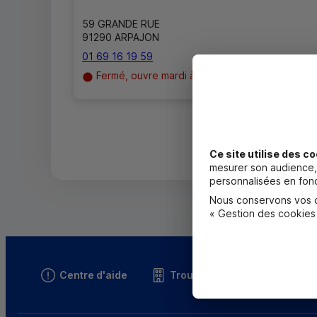
59 GRANDE RUE
91290 ARPAJON
01 69 16 19 59
Fermé, ouvre mardi à 9h00
Ce site utilise des co
mesurer son audience, 
personnalisées en fonc
Nous conservons vos ch
« Gestion des cookies
Centre d'aide
Trouver une caisse
T