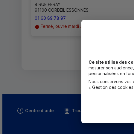
4 RUE FERAY
91100 CORBEIL ESSONNES
01 60 89 78 97
Fermé, ouvre mardi à 9h00
Ce site utilise des co
mesurer son audience, 
personnalisées en fonc
Nous conservons vos ch
« Gestion des cookies
Centre d'aide
Trouver une caisse
T