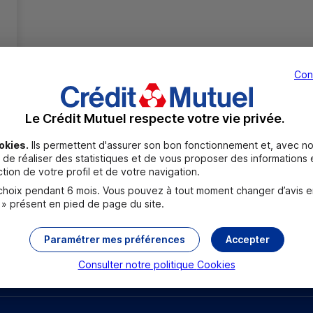
Con
Le Crédit Mutuel respecte votre vie privée.
Toutes les localités
okies.
Ils permettent d'assurer son bon fonctionnement et, avec no
de réaliser des statistiques et de vous proposer des informations e
tion de votre profil et de votre navigation.
oix pendant 6 mois. Vous pouvez à tout moment changer d’avis en c
 » présent en pied de page du site.
Paramétrer mes préférences
Accepter
rouver un point relais
Sourds et malentendants
Consulter notre politique
Cookies