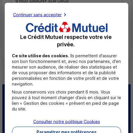
91600 SAVIGNY SUR ORGE
01 69 12 19 81
Continuer sans accepter
Fermé, ouvre mardi à 9h15
Le Crédit Mutuel respecte votre vie
Toutes les localités
privée.
Ce site utilise des cookies.
Ils permettent d'assurer
son bon fonctionnement et, avec nos partenaires, d'en
mesurer son audience, de réaliser des statistiques et
de vous proposer des informations et de la publicité
personnalisées en fonction de votre profil et de votre
navigation.
Nous conservons vos choix pendant 6 mois. Vous
Centre d'aide
Trouver une caisse
pouvez à tout moment changer d’avis en cliquant sur le
lien « Gestion des cookies » présent en pied de page
du site.
Trouver un point
Sourds et
relais
malentendants
Consulter notre politique
Cookies
Télécharger l'application
Paramétrer mes préférences