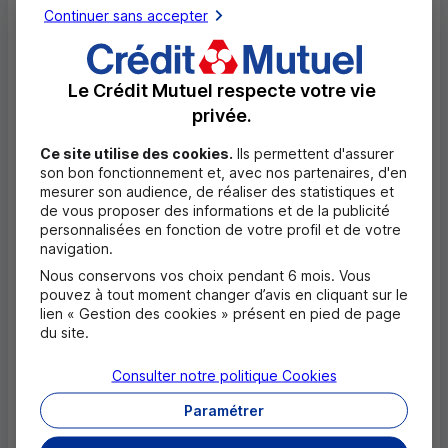
Continuer sans accepter
Dépôt de monnaie EUR
Dépôt valorisé de chèques EUR
Le Crédit Mutuel respecte votre vie
Dépôt de chèques EUR
privée.
Equipement pour déficients visuels
Ce site utilise des cookies.
Ils permettent d'assurer
son bon fonctionnement et, avec nos partenaires, d'en
mesurer son audience, de réaliser des statistiques et
de vous proposer des informations et de la publicité
Questions fréquentes
personnalisées en fonction de votre profil et de votre
Masquer
navigation.
Quels documents sont nécessaires à
Nous conservons vos choix pendant 6 mois. Vous
l'ouverture d'un compte pour un majeur ?
pouvez à tout moment changer d’avis en cliquant sur le
lien « Gestion des cookies » présent en pied de page
du site.
Où trouver les numéros d'urgence ?
Consulter notre politique
Cookies
Comment savoir si mon agence a des
Paramétrer
horaires d'ouverture dédiés uniquement
aux rendez-vous ?