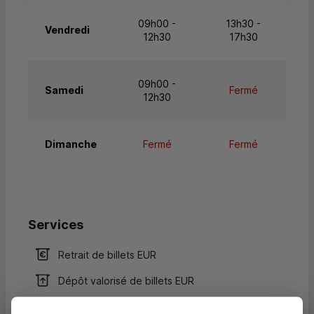
09h00 -
13h30 -
Vendredi
12h30
17h30
09h00 -
Samedi
Fermé
12h30
Dimanche
Fermé
Fermé
Services
Retrait de billets EUR
Dépôt valorisé de billets EUR
Retrait de rouleaux de monnaie EUR