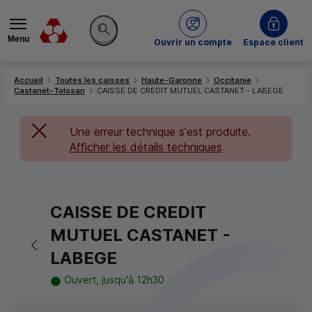
Menu
du Crédit Mutuel
Ouvrir un compte
Espace client
Rechercher sur le site
Accueil
Toutes les caisses
Haute-Garonne
Occitanie
Castanet-Tolosan
CAISSE DE CREDIT MUTUEL CASTANET - LABEGE
Une erreur technique s'est produite.
Afficher les détails techniques
CAISSE DE CREDIT
MUTUEL CASTANET -
Retour vers la page précédente
LABEGE
Ouvert, jusqu'à 12h30