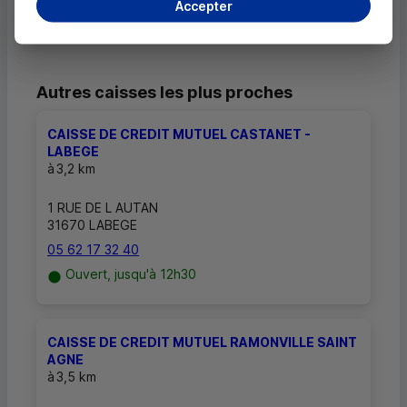
Accepter
Autres caisses les plus proches
CAISSE DE CREDIT MUTUEL CASTANET -
LABEGE
à
3,2 km
1 RUE DE L AUTAN
31670 LABEGE
05 62 17 32 40
Ouvert, jusqu'à 12h30
CAISSE DE CREDIT MUTUEL RAMONVILLE SAINT
AGNE
à
3,5 km