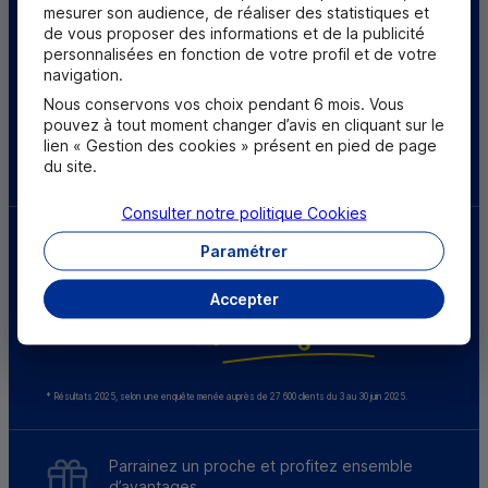
mesurer son audience, de réaliser des statistiques et
Centre d'aide
Trouver une caisse
de vous proposer des informations et de la publicité
personnalisées en fonction de votre profil et de votre
navigation.
Sourds et
malentendants
Nous conservons vos choix pendant 6 mois. Vous
pouvez à tout moment changer d’avis en cliquant sur le
lien « Gestion des cookies » présent en pied de page
Télécharger l'application
du site.
Consulter notre politique
Cookies
Paramétrer
Accepter
* Résultats 2025, selon une enquête menée auprès de 27 600 clients du 3 au 30 juin 2025.
Parrainez un proche et profitez ensemble
d’avantages