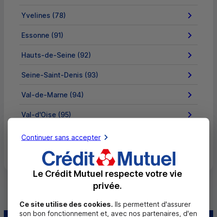
Yvelines (78)
Essonne (91)
Hauts-de-Seine (92)
Seine-Saint-Denis (93)
Val-de-Marne (94)
Val-d'Oise (95)
Continuer sans accepter
Toutes les régions
Le Crédit Mutuel respecte votre vie
privée.
Ce site utilise des cookies.
Ils permettent d'assurer
son bon fonctionnement et, avec nos partenaires, d'en