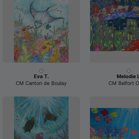
Eva T.
Melodie L
CM Canton de Boulay
CM Belfort O