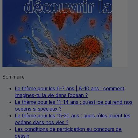
Sommaire
Le thème pour les 6-7 ans | 8-10 ans : comment
imagines-tu la vie dans l’océan ?
Le thème pour les 11-14 ans : qu’est-ce qui rend nos
océans si spéciaux ?
Le thème pour les 15-20 ans : quels rôles jouent les
océans dans nos vies ?
Les conditions de participation au concours de
dessin