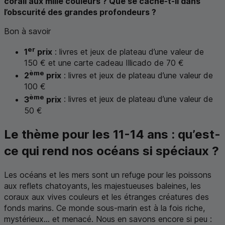
corail aux mille couleurs ? Que se cache-t-il dans
l’obscurité des grandes profondeurs ?
Bon à savoir
er
1
prix
: livres et jeux de plateau d’une valeur de
150 € et une carte cadeau Illicado de 70 €
ème
2
prix
: livres et jeux de plateau d’une valeur de
100 €
ème
3
prix
: livres et jeux de plateau d’une valeur de
50 €
Le thème pour les 11-14 ans : qu’est-
ce qui rend nos océans si spéciaux ?
Les océans et les mers sont un refuge pour les poissons
aux reflets chatoyants, les majestueuses baleines, les
coraux aux vives couleurs et les étranges créatures des
fonds marins. Ce monde sous-marin est à la fois riche,
mystérieux... et menacé. Nous en savons encore si peu :