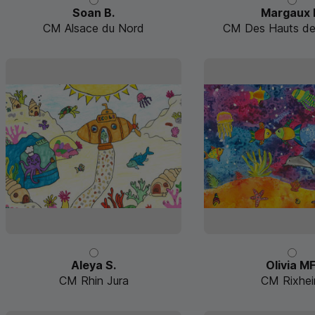
Soan B.
Margaux 
CM Alsace du Nord
CM Des Hauts de 
Aleya S.
Olivia MF
CM Rhin Jura
CM Rixhe