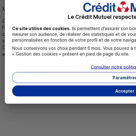
Mai 2026
Le Crédit Mutuel respecte 
Offre disponible en Caisses de Crédit Mutuel participant à
l'opération ou proposant le service/le produit. Des
Ce site utilise des cookies.
Ils permettent d'assurer son bo
conditions spécifiques peuvent être prévues dans
mesurer son audience, de réaliser des statistiques et de vous
personnalisées en fonction de votre profil et de votre naviga
certaines Caisses. Voir les conditions détaillées de votre
Caisse ou auprès de laquelle vous souhaitez devenir client,
Nous conservons vos choix pendant 6 mois. Vous pouvez à tou
en indiquant son code postal
.
« Gestion des cookies » présent en pied de page du site.
Consulter notre polit
Paramétre
Accepter