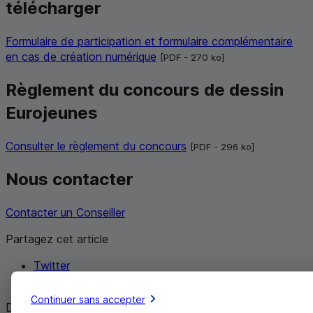
télécharger
Formulaire de participation et formulaire complémentaire
en cas de création numérique
[
PDF
- 270
ko
]
Règlement du concours de dessin
Eurojeunes
Consulter le règlement du concours
[
PDF
- 296
ko
]
Nous contacter
Contacter un Conseiller
Partagez cet article
Twitter
Facebook
Continuer sans accepter
Document à caractère publicitaire