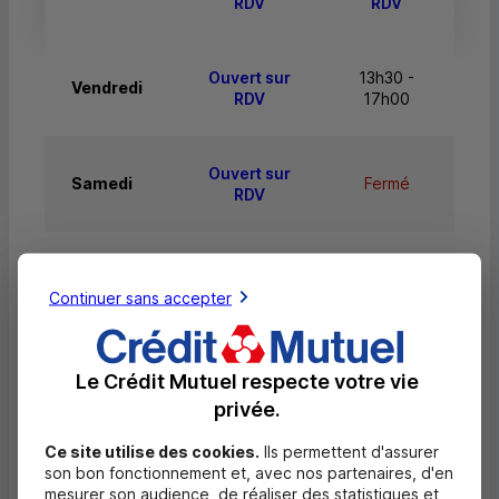
RDV
RDV
Ouvert sur
13h30 -
Vendredi
RDV
17h00
Ouvert sur
Samedi
Fermé
RDV
Dimanche
Fermé
Fermé
Continuer sans accepter
Le Crédit Mutuel respecte votre vie
Services
privée.
Retrait de billets EUR
Ce site utilise des cookies.
Ils permettent d'assurer
son bon fonctionnement et, avec nos partenaires, d'en
Dépôt de billets EUR
mesurer son audience, de réaliser des statistiques et