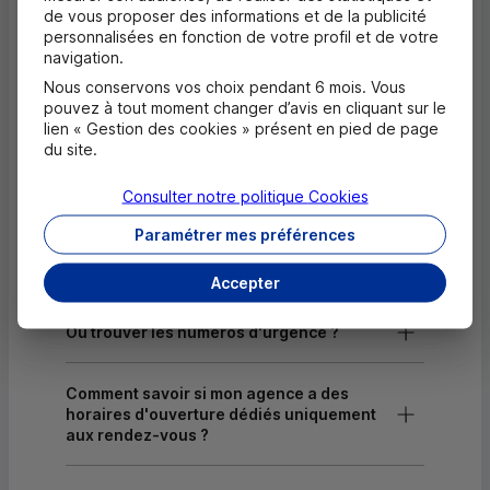
de vous proposer des informations et de la publicité
Dépôt de monnaie EUR
personnalisées en fonction de votre profil et de votre
navigation.
Dépôt de chèques EUR
Nous conservons vos choix pendant 6 mois. Vous
pouvez à tout moment changer d’avis en cliquant sur le
Equipement pour déficients visuels
lien « Gestion des cookies » présent en pied de page
du site.
Consulter notre politique
Cookies
Questions fréquentes
Masquer
Paramétrer mes préférences
Quels documents sont nécessaires à
l'ouverture d'un compte pour un majeur ?
Accepter
Où trouver les numéros d'urgence ?
Comment savoir si mon agence a des
horaires d'ouverture dédiés uniquement
aux rendez-vous ?