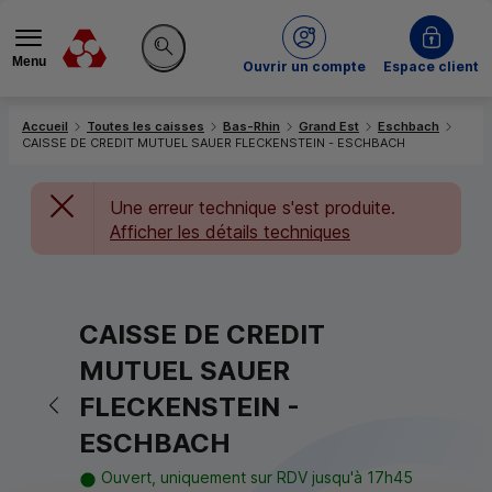
Menu
du Crédit Mutuel
Ouvrir un compte
Espace client
Rechercher sur le site
Accueil
Toutes les caisses
Bas-Rhin
Grand Est
Eschbach
CAISSE DE CREDIT MUTUEL SAUER FLECKENSTEIN - ESCHBACH
Une erreur technique s'est produite.
Afficher les détails techniques
CAISSE DE CREDIT
MUTUEL SAUER
Retour vers la page précédente
FLECKENSTEIN -
ESCHBACH
Ouvert, uniquement sur RDV jusqu'à 17h45