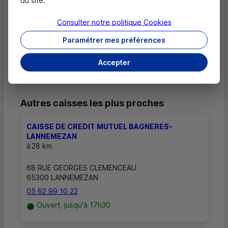
du site.
Consulter notre politique
Cookies
Comment savoir si mon agence a des
horaires d'ouverture dédiés uniquement
Paramétrer mes préférences
aux rendez-vous ?
Accepter
Autres caisses les plus proches
CAISSE DE CREDIT MUTUEL BAGNERES-
LANNEMEZAN
à
28 km
68 RUE GEORGES CLEMENCEAU
65300 LANNEMEZAN
05 62 99 10 22
Ouvert, jusqu'à 17h30