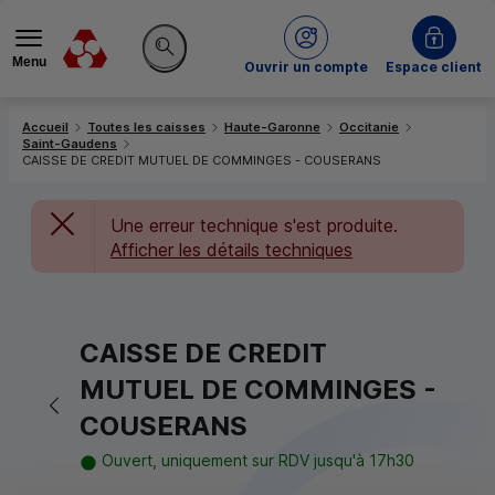
Menu
du Crédit Mutuel
Ouvrir un compte
Espace client
Rechercher sur le site
Accueil
Toutes les caisses
Haute-Garonne
Occitanie
Saint-Gaudens
CAISSE DE CREDIT MUTUEL DE COMMINGES - COUSERANS
Une erreur technique s'est produite.
Afficher les détails techniques
CAISSE DE CREDIT
MUTUEL DE COMMINGES -
Retour vers la page précédente
COUSERANS
Ouvert, uniquement sur RDV jusqu'à 17h30