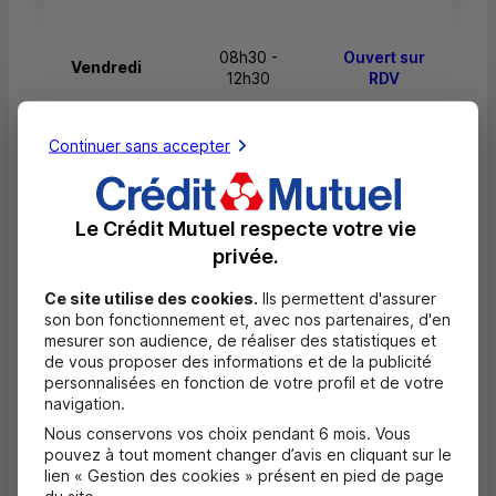
08h30 -
Ouvert sur
Vendredi
12h30
RDV
Continuer sans accepter
08h30 -
Samedi
Fermé
12h15
Le Crédit Mutuel respecte votre vie
Dimanche
Fermé
Fermé
privée.
Ce site utilise des cookies.
Ils permettent d'assurer
son bon fonctionnement et, avec nos partenaires, d'en
mesurer son audience, de réaliser des statistiques et
Questions fréquentes
de vous proposer des informations et de la publicité
Masquer
personnalisées en fonction de votre profil et de votre
navigation.
Quels documents sont nécessaires à
l'ouverture d'un compte pour un majeur ?
Nous conservons vos choix pendant 6 mois. Vous
pouvez à tout moment changer d’avis en cliquant sur le
lien « Gestion des cookies » présent en pied de page
Où trouver les numéros d'urgence ?