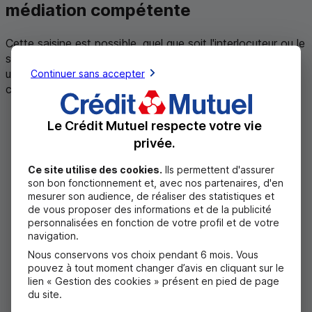
médiation compétente
Cette saisine est possible, quel que soit l'interlocuteur ou le
service auprès duquel votre réclamation a été formulée et
Continuer sans accepter
uniquement pour les litiges entrant dans son champ de
compétence :
sans délai en cas de désaccord avec la réponse
Le Crédit Mutuel respecte votre vie
apportée à votre réclamation,
privée.
ou si aucune réponse ne vous a été apportée, dans
un délai de :
Ce site utilise des cookies.
Ils permettent d'assurer
15 jours ouvrables pour toutes réclamations
son bon fonctionnement et, avec nos partenaires, d'en
portant sur les services de paiement (hors
mesurer son audience, de réaliser des statistiques et
chèques) sauf si la banque vous a informé d’un
de vous proposer des informations et de la publicité
personnalisées en fonction de votre profil et de votre
délai complémentaire qui ne pourra pas
navigation.
dépasser 35 jours ouvrables suivant la
réception de la réclamation,
Nous conservons vos choix pendant 6 mois. Vous
pouvez à tout moment changer d’avis en cliquant sur le
ou 2 mois après l’envoi de votre première
lien « Gestion des cookies » présent en pied de page
réclamation écrite pour toutes les autres
du site.
réclamations.