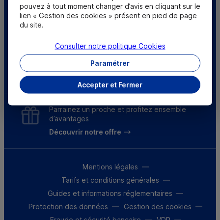
pouvez à tout moment changer d’avis en cliquant sur le
Centre d'aide
Trouver une caisse
lien « Gestion des cookies » présent en pied de page
du site.
Sourds et
Consulter notre politique
Cookies
malentendants
Paramétrer
Télécharger l'application
Accepter et Fermer
Parrainez un proche et profitez ensemble
d’avantages
Découvrir notre offre
Mentions légales
Tarifs et conditions générales
Guides et informations réglementaires
Protection des données
Gestion des cookies
Fraude et sécurité bancaire
VDP