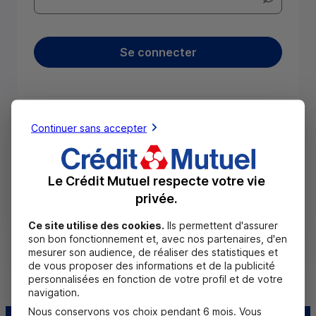
Afficher le
Se connecter
Codes d'accès oubliés
Continuer sans accepter
Infos sécurité
Le Crédit Mutuel respecte votre vie
privée.
Astuces :
Nos conseils pour sécuriser vos
opérations et données.
Ce site utilise des cookies.
Ils permettent d'assurer
son bon fonctionnement et, avec nos partenaires, d'en
mesurer son audience, de réaliser des statistiques et
de vous proposer des informations et de la publicité
personnalisées en fonction de votre profil et de votre
navigation.
Nous conservons vos choix pendant 6 mois. Vous