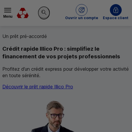
Menu
du Crédit Mutuel
Ouvrir un compte
Espace client
Rechercher sur le site
Bienvenue au
À la une du Crédit Mutuel
Un prêt pré-accordé
Crédit Mutuel
.
Nous vous proposons de découvrir no
Crédit rapide Illico Pro : simplifiez le
financement de vos projets professionnels
Profitez d’un crédit express pour développer votre activité
en toute sérénité.
Découvrir le prêt rapide Illico Pro